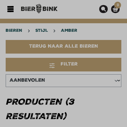
0
hoofdinhoud
BIEREN
STIJL
AMBER
TERUG NAAR ALLE BIEREN
FILTER
PRODUCTEN (3
RESULTATEN)