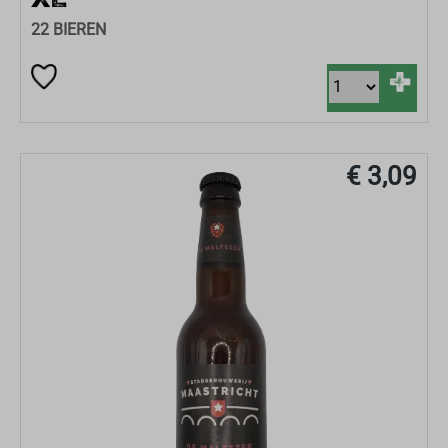
XL
22 BIEREN
+
€ 3,09